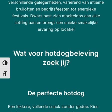
verschillende gelegenheden, variërend van intieme
bruiloften en bedrijfsfeesten tot energieke
festivals. Dwars past zich moeiteloos aan elke
setting aan en brengt een unieke smakelijke
ervaring op locatie!
Wat voor hotdogbeleving
zoek jij?
Keuze voor hoog contrast
Kies grootte van het lettertype
De perfecte hotdog
Een lekkere, vullende snack zonder gedoe. Kies