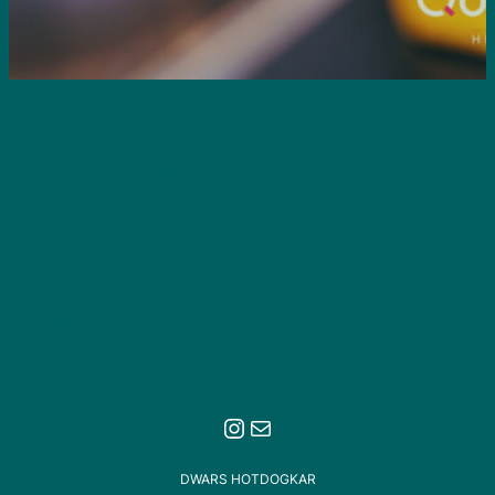
Dus, of je nu een speciale gelegenheid viert, een
bedrijfsevenement organiseert of gewoon zin
hebt in een smakelijke snack, Dwars heeft voor
ieder wat wils. Laat ons de smaak toevoegen aan
jouw momenten, en ontdek waarom Dwars altijd
dwars tegen de verwachtingen ingaat. Wij
brengen de hotdogexperience rechtstreeks naar
jouw evenement!
Instagram
E-mail
DWARS HOTDOGKAR